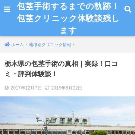
包茎手術するまでの軌跡！
包茎クリニック体験談残し
ます
ホーム
地域別クリニック情報
栃木県の包茎手術の真相｜実録！口コ
ミ・評判体験談！
2017年12月7日
2019年8月22日