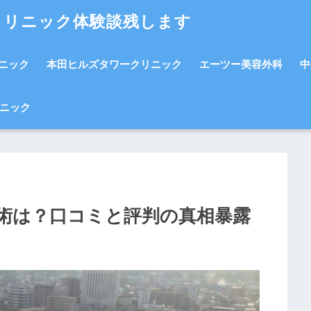
クリニック体験談残します
ニック
本田ヒルズタワークリニック
エーツー美容外科
中
ニック
術は？口コミと評判の真相暴露